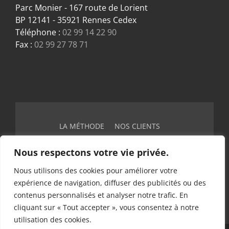
Parc Monier - 167 route de Lorient
BP 12141 - 35921 Rennes Cedex
Téléphone :
02 99 14 22 90
Fax :
02 99 27 78 71
LA MÉTHODE
NOS CLIENTS
NOS RÉALISATIONS
LA TEAM
Nous respectons votre vie privée.
TERRAINS DISPONIBLES
LES ACTUALITÉS
Nous utilisons des cookies pour améliorer votre
PLAQUETTE
expérience de navigation, diffuser des publicités ou des
contenus personnalisés et analyser notre trafic. En
cliquant sur « Tout accepter », vous consentez à notre
utilisation des cookies.