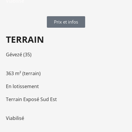
Viabilisé
Prix et infos
TERRAIN
Gévezé (35)
363 m² (terrain)
En lotissement
Terrain E
xposé Sud Est
Viabilisé